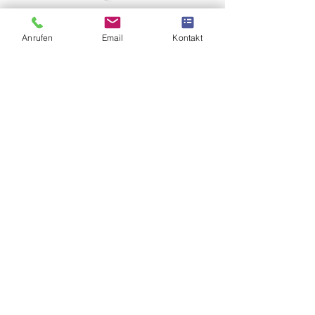
Anrufen
Email
Kontakt
+49 175 4402133
info@teso-specialist.de
Besuchen Sie uns:
Mo-Fr, 8-17 Uhr
Geeren 24, 28195 Bremen,
Deutschland
Impressum
Datenschutz