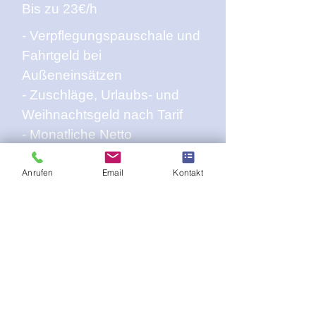
Bis zu 23€/h
- Verpflegungspauschale und
Fahrtgeld bei
Außeneinsätzen
- Zuschläge, Urlaubs- und
Weihnachtsgeld nach Tarif
- Monatliche Netto
Sachbezüge
Anrufen
Email
Kontakt
ANSPRECHPARTNER
Jaime Lippe
(Personalleitung)
Tel.:
+49 175 4402133
E-Mail:
jaime.lippe@teso-
specialist.de