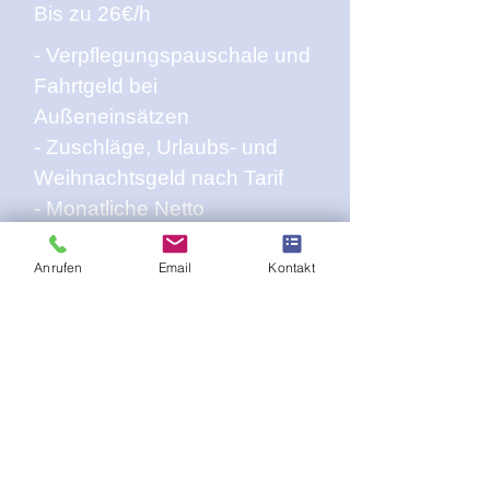
Bis zu 26€/h
- Verpflegungspauschale und
Fahrtgeld bei
Außeneinsätzen
- Zuschläge, Urlaubs- und
Weihnachtsgeld nach Tarif
- Monatliche Netto
Sachbezüge
Anrufen
Email
Kontakt
ANSPRECHPARTNER
Jaime Lippe
(Personalleitung)
Tel.:
+49 175 4402133
E-Mail:
jaime.lippe@teso-
specialist.de