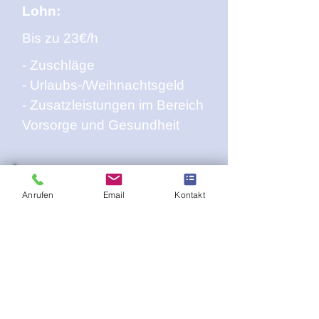
Lohn:
Bis zu 23€/h
- Zuschläge
- Urlaubs-/Weihnachtsgeld
- Zusatzleistungen im Bereich
Vorsorge und Gesundheit
ANSPRECHPARTNER
Anrufen
Email
Kontakt
Jaime Lippe
(Personalleitung)
Tel.:
+49 175 4402133
E-Mail:
jaime.lippe@teso-
specialist.de
TeSo Specialist GmbH
Geeren 24 | 28195 Bremen