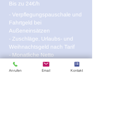
Bis zu 24€/h
- Verpflegungspauschale und
Fahrtgeld bei
Außeneinsätzen
- Zuschläge, Urlaubs- und
Weihnachtsgeld nach Tarif
- Monatliche Netto
Sachbezüge
Anrufen
Email
Kontakt
ANSPRECHPARTNER
Jaime Lippe
(Personalleitung)
Tel.:
+49 175 4402133
E-Mail:
jaime.lippe@teso-
specialist.de