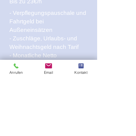
Bis zu 23€/h
- Verpflegungspauschale und
Fahrtgeld bei
Außeneinsätzen
- Zuschläge, Urlaubs- und
Weihnachtsgeld nach Tarif
- Monatliche Netto
Sachbezüge
Anrufen
Email
Kontakt
ANSPRECHPARTNER
Jaime Lippe
(Personalleitung)
Tel.:
+49 175 4402133
E-Mail:
jaime.lippe@teso-
specialist.de