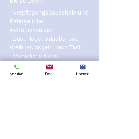
Bis zu 25€/h
- Verpflegungspauschale und
Fahrtgeld bei
Außeneinsätzen
- Zuschläge, Urlaubs- und
Weihnachtsgeld nach Tarif
- Monatliche Netto
Sachbezüge
Anrufen
Email
Kontakt
ANSPRECHPARTNER
Jaime Lippe
(Personalleitung)
Tel.:
+49 175 4402133
E-Mail:
jaime.lippe@teso-
specialist.de