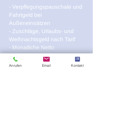
- Verpflegungspauschale und
Fahrtgeld bei
Außeneinsätzen
- Zuschläge, Urlaubs- und
Weihnachtsgeld nach Tarif
- Monatliche Netto
Sachbezüge
Anrufen
Email
Kontakt
ANSPRECHPARTNER
Jaime Lippe
(Personalleitung)
Tel.:
+49 175 4402133
E-Mail:
jaime.lippe@teso-
specialist.de
TeSo Specialist GmbH