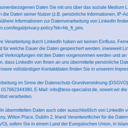
personenbezogenen Daten Sie mit uns über das soziale Medium Li
n die Daten seiner Nutzer (z.B. persönliche Informationen, IP-Ad
 Nähere Informationen zur Datenverarbeitung von LinkedIn finde
in.com/legal/privacy-policy?trk=hb_ft_priv
.
 Verarbeitung durch LinkedIn haben wir keinen Einfluss. Ferner 
für welche Dauer die Daten gespeichert werden, inwieweit Li
d Verknüpfungen mit den Daten vorgenommen werden und an 
dass LinkedIn von Ihnen an uns übermittelte persönliche Daten
nsere vollständigen Kontaktdaten finden Sie in unserem Impre
erarbeitung im Sinne der Datenschutz-Grundverordnung (DSGVO)
 017662344380, E-Mail: info@teso-specialist.de, soweit wir die
lbst verarbeiten.
In übermittelten Daten auch oder ausschließlich von LinkedIn v
y, Wilton Place, Dublin 2, Irland Verantwortlicher für die Date
, sofern Sie in einem Land der Europäischen Union, in Island