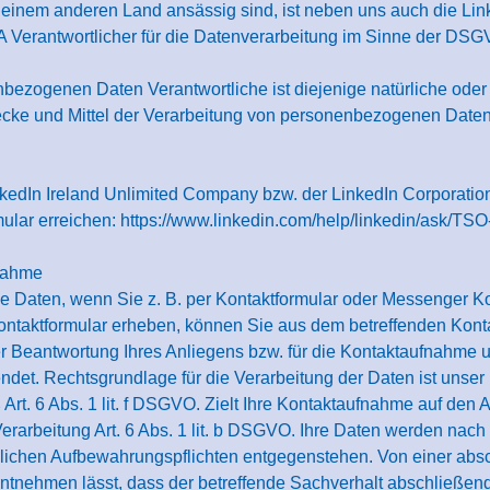
 einem anderen Land ansässig sind, ist neben uns auch die Link
 Verantwortlicher für die Datenverarbeitung im Sinne der DSG
bezogenen Daten Verantwortliche ist diejenige natürliche oder j
cke und Mittel der Verarbeitung von personenbezogenen Daten
kedIn Ireland Unlimited Company bzw. der LinkedIn Corporatio
mular erreichen:
https://www.linkedin.com/help/linkedin/ask/T
fnahme
 Daten, wenn Sie z. B. per Kontaktformular oder Messenger K
ontaktformular erheben, können Sie aus dem betreffenden Kont
 Beantwortung Ihres Anliegens bzw. für die Kontaktaufnahme 
det. Rechtsgrundlage für die Verarbeitung der Daten ist unser 
t. 6 Abs. 1 lit. f DSGVO. Zielt Ihre Kontaktaufnahme auf den A
Verarbeitung Art. 6 Abs. 1 lit. b DSGVO. Ihre Daten werden nach
tzlichen Aufbewahrungspflichten entgegenstehen. Von einer ab
nehmen lässt, dass der betreffende Sachverhalt abschließend g