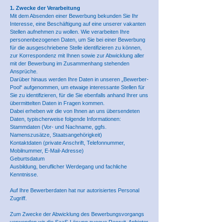
1. Zwecke der Verarbeitung
Mit dem Absenden einer Bewerbung bekunden Sie Ihr
Interesse, eine Beschäftigung auf eine unserer vakanten
Stellen aufnehmen zu wollen. Wie verarbeiten Ihre
personenbezogenen Daten, um Sie bei einer Bewerbung
für die ausgeschriebene Stelle identifizieren zu können,
zur Korrespondenz mit Ihnen sowie zur Abwicklung aller
mit der Bewerbung im Zusammenhang stehenden
Ansprüche.
Darüber hinaus werden Ihre Daten in unseren „Bewerber-
Pool“ aufgenommen, um etwaige interessante Stellen für
Sie zu identifizieren, für die Sie ebenfalls anhand Ihrer uns
übermittelten Daten in Fragen kommen.
Dabei erheben wir die von Ihnen an uns übersendeten
Daten, typischerweise folgende Informationen:
Stammdaten (Vor- und Nachname, ggfs.
Namenszusätze, Staatsangehörigkeit)
Kontaktdaten (private Anschrift, Telefonnummer,
Mobilnummer, E-Mail-Adresse)
Geburtsdatum
Ausbildung, beruflicher Werdegang und fachliche
Kenntnisse.
Auf Ihre Bewerberdaten hat nur autorisiertes Personal
Zugriff.
Zum Zwecke der Abwicklung des Bewerbungsvorgangs