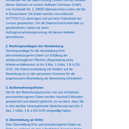
verwenden wir die SaaS-Lösung zvoove Recruit. Anbieter
dieses Dienstes ist zvoove Software Germany GmbH,
von-Humboldt-Str. 2, 49835 Wietmarschen-Lohne mit Sitz
in Deutschland. Die Daten werden verschlüsselt
(HTTPS/TLS) übertragen und auf einer Datenbank bei
zvoove gespeichert. Um die Datenschutzkonformität zu
gewährleisten, haben wir einen
Auftragsverarbeitungsvertrag mit diesem Anbieter
geschlossen.
2. Rechtsgrundlagen der Verarbeitung
Rechtsgrundlage für die Verarbeitung Ihrer
personenbezogenen Daten zur Erfüllung der
arbeitsvertraglichen Pflichten (Begründung eines
Arbeitsverhältnisses) ist Art. 6 Abs. 1 UAbs. 1 lit. b DS-
GVO. Die Datenverarbeitung mit Hinblick auf die
Bewerbung ist zu den genannten Zwecken für die
angemessene Bearbeitung der Bewerbung erforderlich.
3. Aufbewahrungsfristen
Die für den Bewerbungsprozess von uns erhobenen
personenbezogenen Daten werden maximal 6 Monaten
gespeichert und danach gelöscht, es sei denn, dass Sie
in eine darüber hinausgehende Speicherung nach Art. 6
Abs. 1 UAbs. 1 lit. a DS-GVO eingewilligt haben.
4. Übermittlung an Dritte
Eine Übermittlung Ihrer personenbezogenen Daten an